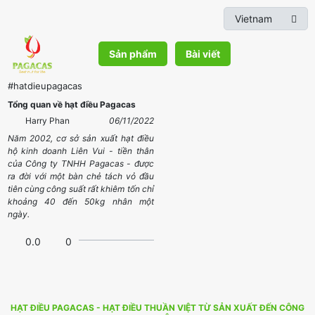
Sản phẩm
Bài viết
#hatdieupagacas
Tổng quan về hạt điều Pagacas
Harry Phan
06/11/2022
Năm 2002, cơ sở sản xuất hạt điều
hộ kinh doanh Liên Vui - tiền thân
của Công ty TNHH Pagacas - được
ra đời với một bàn chẻ tách vỏ đầu
tiên cùng công suất rất khiêm tốn chỉ
khoảng 40 đến 50kg nhân một
ngày.
0.0
0
HẠT ĐIỀU PAGACAS - HẠT ĐIỀU THUẦN VIỆT TỪ SẢN XUẤT ĐẾN CÔNG